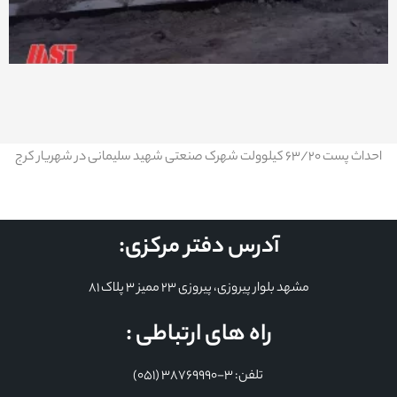
احداث پست 63/20 کیلوولت شهرک صنعتی شهید سلیمانی در شهریار کرج
آدرس دفتر مرکزی:
مشهد بلوار پیروزی، پیروزی 23 ممیز 3 پلاک 81
راه های ارتباطی :
تلفن: 3-38769990 (051)