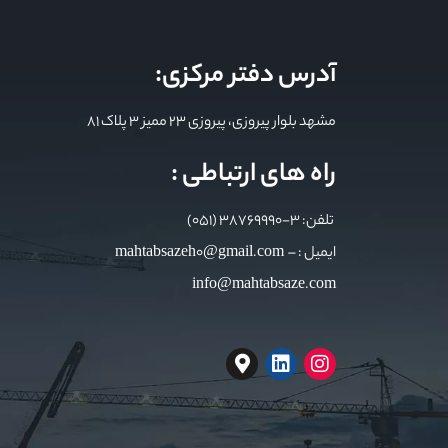
آدرس دفتر مرکزی:
مشهد بلوار پیروزی، پیروزی 23 ممیز 3 پلاک 81
راه های ارتباطی :
تلفن: 3-38769990 (051)
ایمیل : mahtabsazeh0@gmail.com –
info@mahtabsaze.com