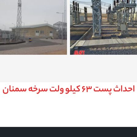
احداث پست 63 کیلو ولت سرخه سمنان