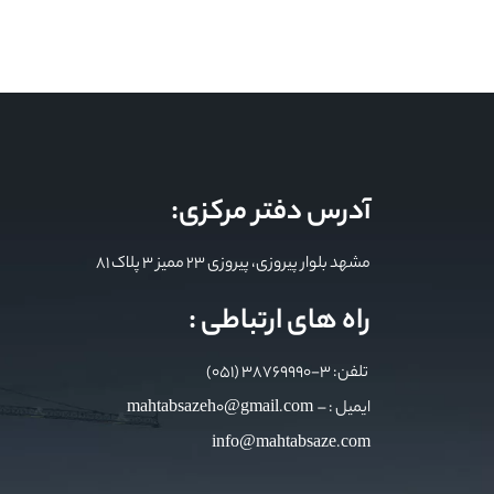
آدرس دفتر مرکزی:
مشهد بلوار پیروزی، پیروزی 23 ممیز 3 پلاک 81
راه های ارتباطی :
تلفن: 3-38769990 (051)
ایمیل : mahtabsazeh0@gmail.com –
info@mahtabsaze.com