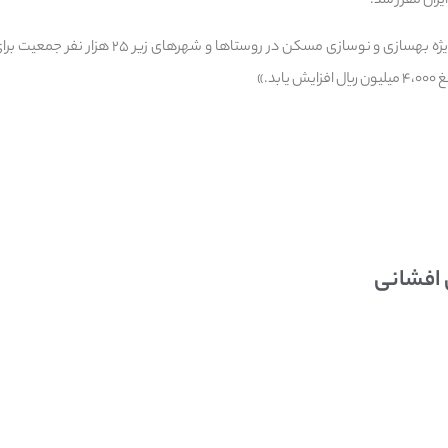
ران مقرر شد:
 افشانی