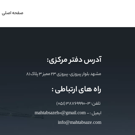
صفحه اصلی
آدرس دفتر مرکزی:
مشهد بلوار پیروزی، پیروزی 23 ممیز 3 پلاک 81
راه های ارتباطی :
تلفن: 3-38769990 (051)
ایمیل : mahtabsazeh0@gmail.com –
info@mahtabsaze.com