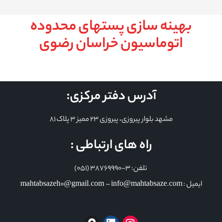
بهینه سازی پستهای محدوده
اتوماسیون خراسان رضوی
آدرس دفتر مرکزی:
مشهد بلوار پیروزی، پیروزی 23 ممیز 3 پلاک 81
راه های ارتباطی :
تلفن: 3-38769990 (051)
ایمیل : mahtabsazeh0@gmail.com – info@mahtabsaze.com