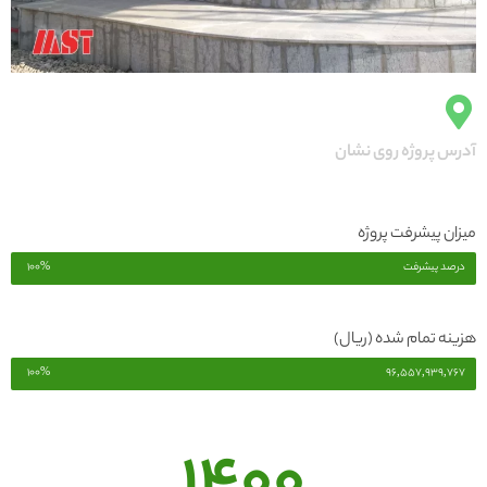
آدرس پروژه روی نشان
میزان پیشرفت پروژه
درصد پیشرفت
100%
هزینه تمام شده (ریال)
100%
96,557,939,767