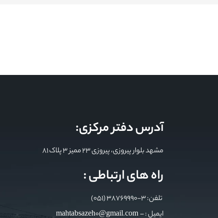
آدرس دفتر مرکزی:
مشهد بلوار پیروزی، پیروزی 23 ممیز 3 پلاک 81
راه های ارتباطی :
تلفن: 3-38769990 (051)
ایمیل : mahtabsazeh0@gmail.com –