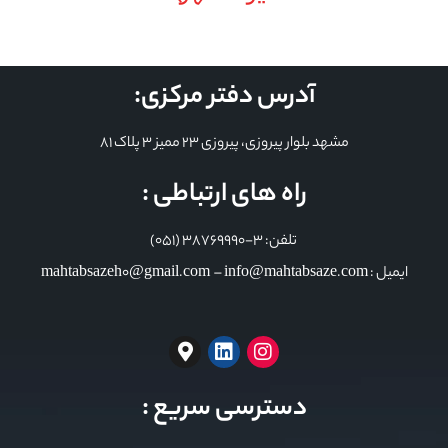
آدرس دفتر مرکزی:
مشهد بلوار پیروزی، پیروزی 23 ممیز 3 پلاک 81
راه های ارتباطی :
تلفن: 3-38769990 (051)
ایمیل : mahtabsazeh0@gmail.com – info@mahtabsaze.com
دسترسی سریع :