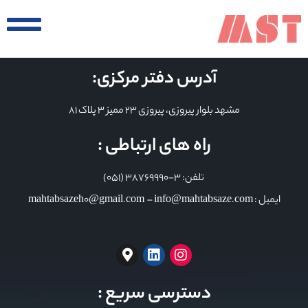
آدرس دفتر مرکزی:
مشهد بلوار پیروزی، پیروزی 23 ممیز 3 پلاک 81
راه های ارتباطی :
تلفن: 3-38769990 (051)
ایمیل : mahtabsazeh0@gmail.com – info@mahtabsaze.com
دسترسی سریع :