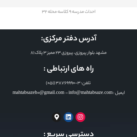
احداث مدرسه 9 کلاسه محله 32
آدرس دفتر مرکزی:
مشهد بلوار پیروزی، پیروزی 23 ممیز 3 پلاک 81
راه های ارتباطی :
تلفن: 3-38769990 (051)
ایمیل : mahtabsazeh0@gmail.com – info@mahtabsaze.com
دسترسی سریع :