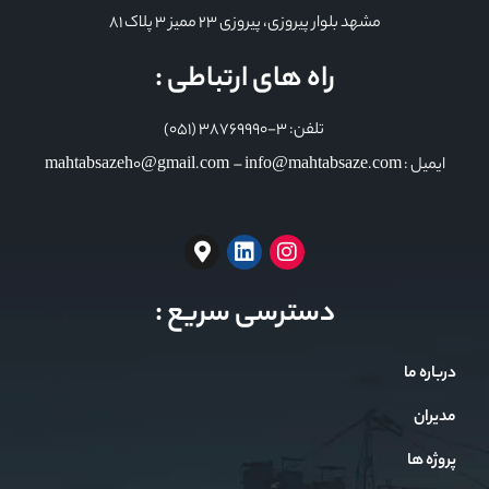
مشهد بلوار پیروزی، پیروزی 23 ممیز 3 پلاک 81
راه های ارتباطی :
تلفن: 3-38769990 (051)
ایمیل : mahtabsazeh0@gmail.com – info@mahtabsaze.com
دسترسی سریع :
درباره ما
مدیران
پروژه ها