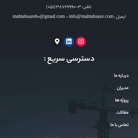
تلفن: 3-38769990 (051)
ایمیل : mahtabsazeh0@gmail.com – info@mahtabsaze.com
دسترسی سریع :
درباره ما
مدیران
پروژه ها
مقالات
تماس با ما