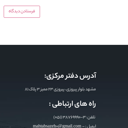
آدرس دفتر مرکزی:
مشهد بلوار پیروزی، پیروزی 23 ممیز 3 پلاک 81
راه های ارتباطی :
تلفن: 3-38769990 (051)
ایمیل : mahtabsazeh0@gmail.com –