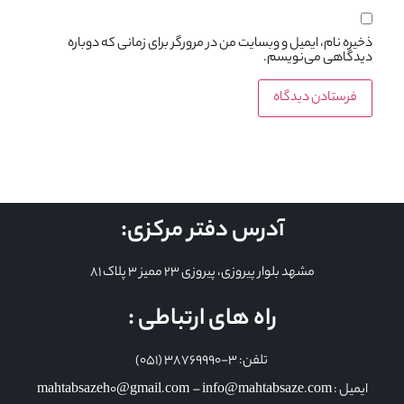
ذخیره نام، ایمیل و وبسایت من در مرورگر برای زمانی که دوباره
دیدگاهی می‌نویسم.
آدرس دفتر مرکزی:
مشهد بلوار پیروزی، پیروزی 23 ممیز 3 پلاک 81
راه های ارتباطی :
تلفن: 3-38769990 (051)
ایمیل : mahtabsazeh0@gmail.com – info@mahtabsaze.com