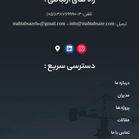
راه های ارتباطی :
تلفن: 3-38769990 (051)
ایمیل : mahtabsazeh0@gmail.com – info@mahtabsaze.com
دسترسی سریع :
درباره ما
مدیران
پروژه ها
مقالات
تماس با ما