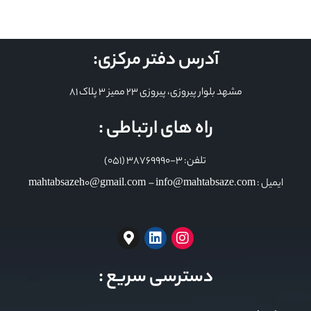
آدرس دفتر مرکزی:
مشهد بلوار پیروزی، پیروزی 23 ممیز 3 پلاک 81
راه های ارتباطی :
تلفن: 3-38769990 (051)
ایمیل : mahtabsazeh0@gmail.com – info@mahtabsaze.com
دسترسی سریع :