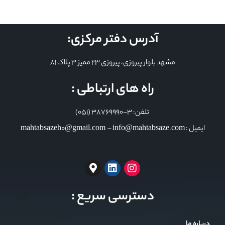
آدرس دفتر مرکزی:
مشهد بلوار پیروزی، پیروزی 23 ممیز 3 پلاک 81
راه های ارتباطی :
تلفن: 3-38769990 (051)
ایمیل : mahtabsazeh0@gmail.com – info@mahtabsaze.com
دسترسی سریع :
درباره ما