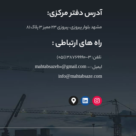
آدرس دفتر مرکزی:
مشهد بلوار پیروزی، پیروزی 23 ممیز 3 پلاک 81
راه های ارتباطی :
تلفن: 3-38769990 (051)
ایمیل : mahtabsazeh0@gmail.com –
info@mahtabsaze.com