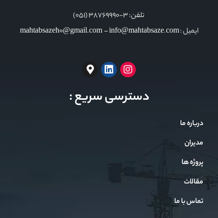
تلفن: 3-38769990 (051)
ایمیل : mahtabsazeh0@gmail.com – info@mahtabsaze.com
دسترسی سریع :
درباره ما
مدیران
پروژه ها
مقالات
تماس با ما