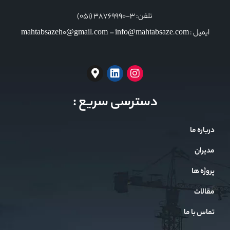
تلفن: 3-38769990 (051)
ایمیل : mahtabsazeh0@gmail.com – info@mahtabsaze.com
دسترسی سریع :
درباره ما
مدیران
پروژه ها
مقالات
تماس با ما