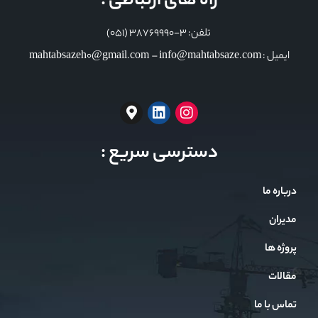
راه های ارتباطی :
تلفن: 3-38769990 (051)
ایمیل : mahtabsazeh0@gmail.com – info@mahtabsaze.com
دسترسی سریع :
درباره ما
مدیران
پروژه ها
مقالات
تماس با ما