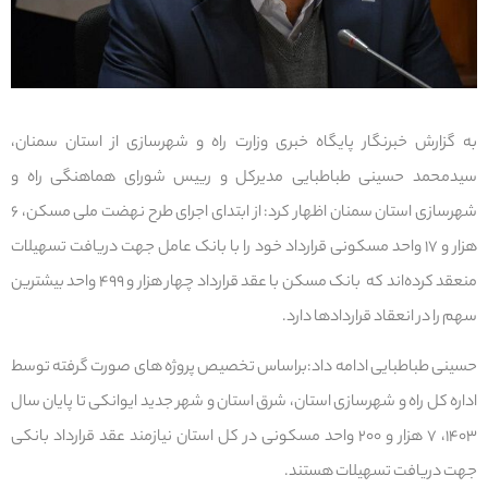
به گزارش خبرنگار پایگاه خبری وزارت راه و شهرسازی از استان سمنان،
سیدمحمد حسینی طباطبایی مدیرکل و رییس شورای هماهنگی راه و
شهرسازی استان سمنان اظهار کرد: از ابتدای اجرای طرح نهضت ملی مسکن، ۶
هزار و ۱۷ واحد مسکونی قرارداد خود را با بانک عامل جهت دریافت تسهیلات
منعقد کرده‌اند که بانک مسکن با عقد قرارداد چهار هزار و ۴۹۹ واحد بیشترین
سهم را در انعقاد قراردادها دارد.
حسینی طباطبایی ادامه داد:براساس تخصیص پروژه های صورت گرفته توسط
اداره کل راه و شهرسازی استان، شرق استان و شهر جدید ایوانکی تا پایان سال
۱۴۰۳، ۷ هزار و ۲۰۰ واحد مسکونی در کل استان نیازمند عقد قرارداد بانکی
جهت دریافت تسهیلات هستند.