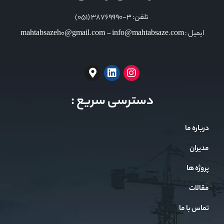
تلفن: 3-38769990 (051)
ایمیل : mahtabsazeh0@gmail.com – info@mahtabsaze.com
دسترسی سریع :
درباره ما
مدیران
پروژه ها
مقالات
تماس با ما