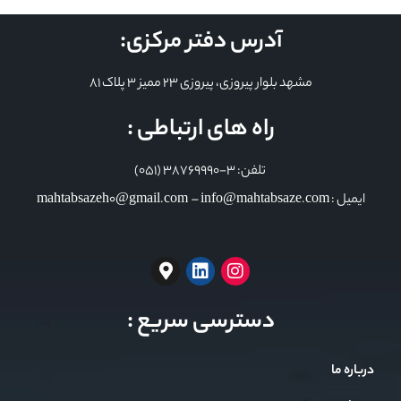
آدرس دفتر مرکزی:
مشهد بلوار پیروزی، پیروزی 23 ممیز 3 پلاک 81
راه های ارتباطی :
تلفن: 3-38769990 (051)
ایمیل : mahtabsazeh0@gmail.com – info@mahtabsaze.com
دسترسی سریع :
درباره ما