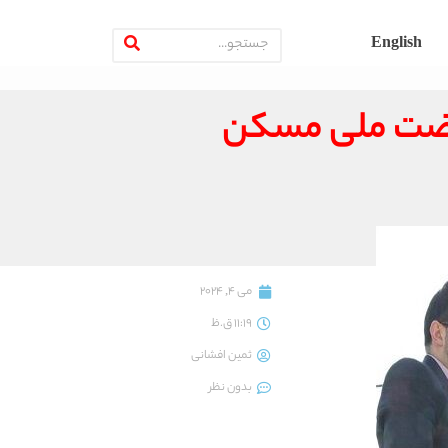
English
 نهضت ملی مسکن
می 4, 2024
11:19 ق.ظ
ثمین افشانی
بدون نظر