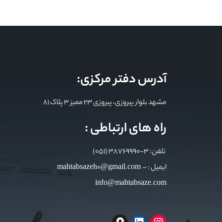
آدرس دفتر مرکزی:
مشهد بلوار پیروزی، پیروزی 23 ممیز 3 پلاک 81
راه های ارتباطی :
تلفن: 3-38769990 (051)
ایمیل : mahtabsazeh0@gmail.com –
info@mahtabsaze.com