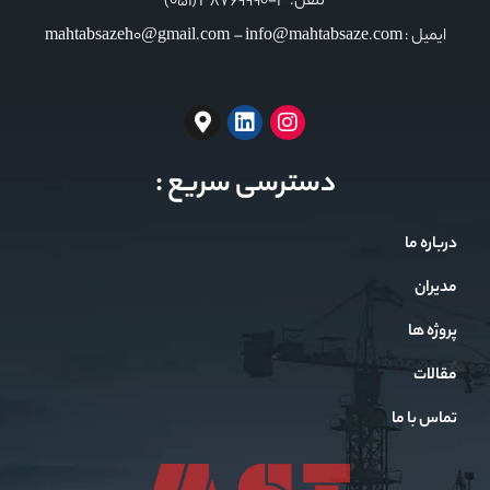
تلفن: 3-38769990 (051)
ایمیل : mahtabsazeh0@gmail.com – info@mahtabsaze.com
دسترسی سریع :
درباره ما
مدیران
پروژه ها
مقالات
تماس با ما