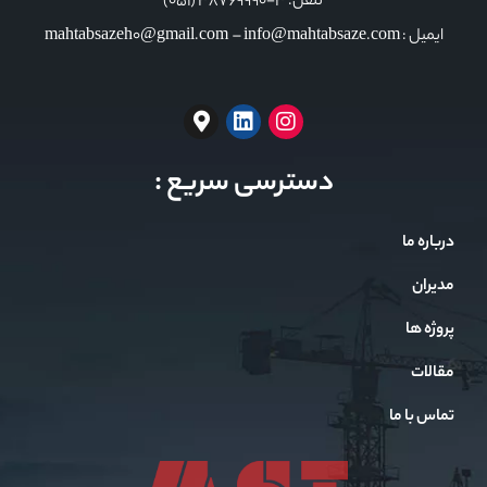
تلفن: 3-38769990 (051)
ایمیل : mahtabsazeh0@gmail.com – info@mahtabsaze.com
دسترسی سریع :
درباره ما
مدیران
پروژه ها
مقالات
تماس با ما