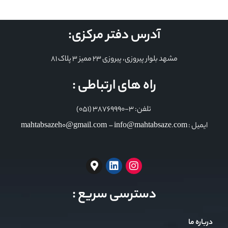
آدرس دفتر مرکزی:
مشهد بلوار پیروزی، پیروزی 23 ممیز 3 پلاک 81
راه های ارتباطی :
تلفن: 3-38769990 (051)
ایمیل : mahtabsazeh0@gmail.com – info@mahtabsaze.com
دسترسی سریع :
درباره ما