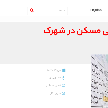
English
ملی مسکن در شهرک
می 29, 2025
4:23 ب.ظ
ثمین افشانی
بدون نظر