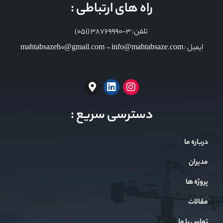
راه های ارتباطی :
تلفن: 3-38769990 (051)
ایمیل : mahtabsazeh0@gmail.com – info@mahtabsaze.com
دسترسی سریع :
درباره ما
مدیران
پروژه ها
مقالات
تماس با ما