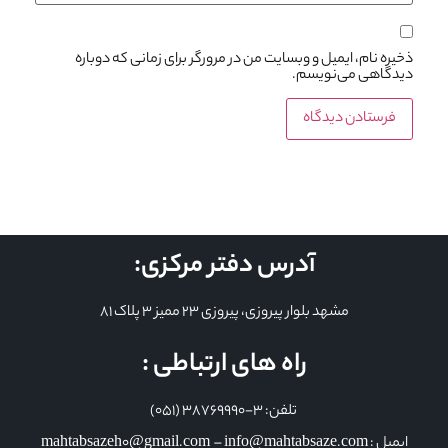
ذخیره نام، ایمیل و وبسایت من در مرورگر برای زمانی که دوباره
دیدگاهی می‌نویسم.
آدرس دفتر مرکزی:
مشهد بلوار پیروزی، پیروزی 23 ممیز 3 پلاک 81
راه های ارتباطی :
تلفن: 3-38769990 (051)
ایمیل : mahtabsazeh0@gmail.com – info@mahtabsaze.com