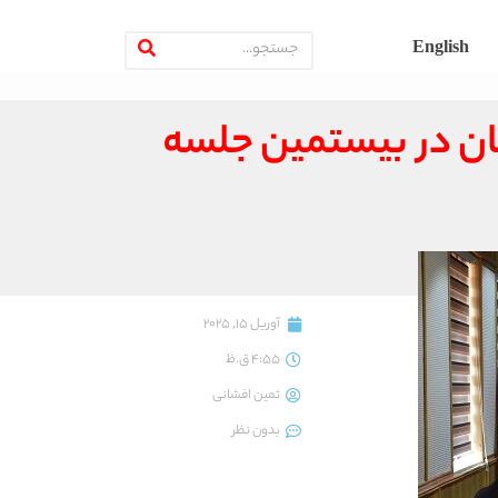
English
ان در بیستمین جلسه
آوریل 15, 2025
4:55 ق.ظ
ثمین افشانی
بدون نظر