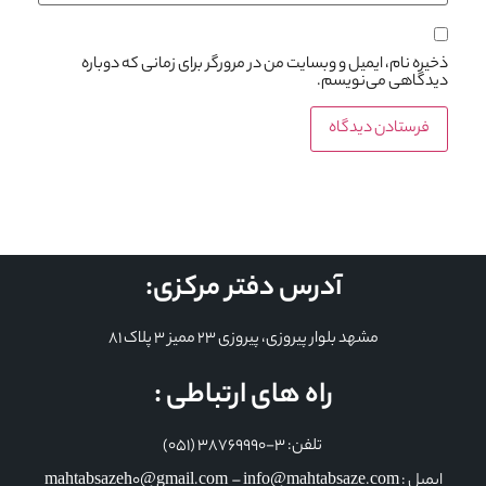
ذخیره نام، ایمیل و وبسایت من در مرورگر برای زمانی که دوباره
دیدگاهی می‌نویسم.
آدرس دفتر مرکزی:
مشهد بلوار پیروزی، پیروزی 23 ممیز 3 پلاک 81
راه های ارتباطی :
تلفن: 3-38769990 (051)
ایمیل : mahtabsazeh0@gmail.com – info@mahtabsaze.com