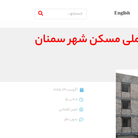
English
 اراضی نهضت ملی مسکن شهر سمنان
آگوست 29, 2025
4:11 ب.ظ
ثمین افشانی
بدون نظر