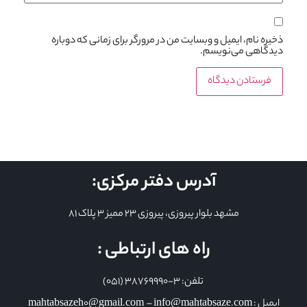
ذخیره نام، ایمیل و وبسایت من در مرورگر برای زمانی که دوباره
دیدگاهی می‌نویسم.
آدرس دفتر مرکزی:
مشهد بلوار پیروزی، پیروزی 23 ممیز 3 پلاک 81
راه های ارتباطی :
تلفن: 3-38769990 (051)
ایمیل : mahtabsazeh0@gmail.com – info@mahtabsaze.com