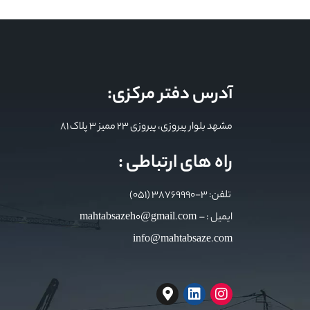
آدرس دفتر مرکزی:
مشهد بلوار پیروزی، پیروزی 23 ممیز 3 پلاک 81
راه های ارتباطی :
تلفن: 3-38769990 (051)
ایمیل : mahtabsazeh0@gmail.com –
info@mahtabsaze.com