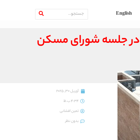
English
در جلسه شورای مسکن
آوریل 30, 2025
4:34 ب.ظ
ثمین افشانی
بدون نظر