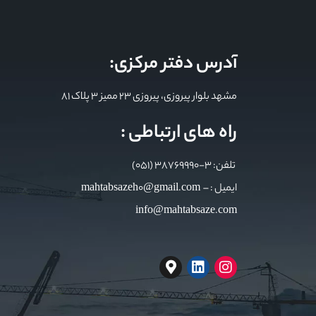
آدرس دفتر مرکزی:
مشهد بلوار پیروزی، پیروزی 23 ممیز 3 پلاک 81
راه های ارتباطی :
تلفن: 3-38769990 (051)
ایمیل : mahtabsazeh0@gmail.com –
info@mahtabsaze.com