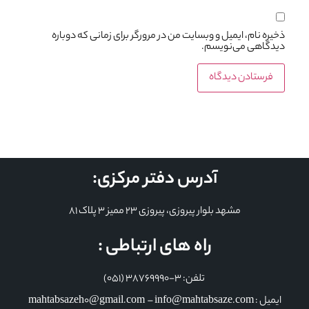
ذخیره نام، ایمیل و وبسایت من در مرورگر برای زمانی که دوباره
دیدگاهی می‌نویسم.
آدرس دفتر مرکزی:
مشهد بلوار پیروزی، پیروزی 23 ممیز 3 پلاک 81
راه های ارتباطی :
تلفن: 3-38769990 (051)
ایمیل : mahtabsazeh0@gmail.com – info@mahtabsaze.com