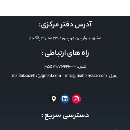
آدرس دفتر مرکزی:
مشهد بلوار پیروزی، پیروزی 23 ممیز 3 پلاک 81
راه های ارتباطی :
تلفن: 3-38769990 (051)
ایمیل : mahtabsazeh0@gmail.com – info@mahtabsaze.com
دسترسی سریع :