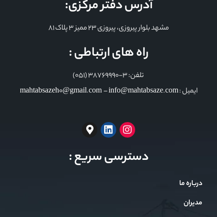
آدرس دفتر مرکزی:
مشهد بلوار پیروزی، پیروزی 23 ممیز 3 پلاک 81
راه های ارتباطی :
تلفن: 3-38769990 (051)
ایمیل : mahtabsazeh0@gmail.com – info@mahtabsaze.com
دسترسی سریع :
درباره ما
مدیران