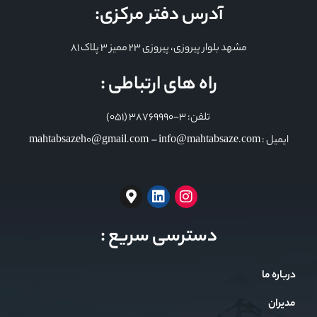
آدرس دفتر مرکزی:
مشهد بلوار پیروزی، پیروزی 23 ممیز 3 پلاک 81
راه های ارتباطی :
تلفن: 3-38769990 (051)
ایمیل : mahtabsazeh0@gmail.com – info@mahtabsaze.com
دسترسی سریع :
درباره ما
مدیران