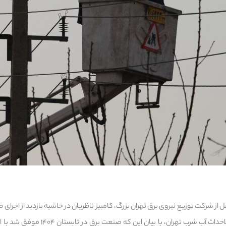
قل از شرکت توزیع نیروی برق تهران بزرگ، کامبیز ناظریان در حاشیه بازدید از اجرای
نیاز چاه‌ها و تاسیسات جدیدالاحداث آب شرب ته