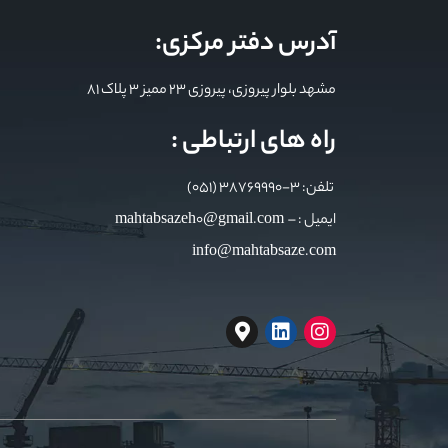
آدرس دفتر مرکزی:
مشهد بلوار پیروزی، پیروزی 23 ممیز 3 پلاک 81
راه های ارتباطی :
تلفن: 3-38769990 (051)
ایمیل : mahtabsazeh0@gmail.com –
info@mahtabsaze.com