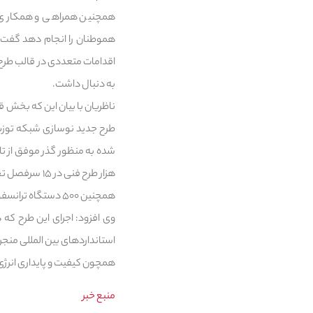
همچنین همراهی و همکاری مرد
هموطنان را انجام دهد گفت:
اقدامات متعددی در قالب طرح‌
به دنبال داشت.
ناظریان با بیان این که بخش ق
طرح جدید نوسازی شبکه توزیع 
هزار طرح فنی
همچنین ۵۰۰ دستگاه ترانسفورماتور توزیع با ظرفیت تجمعی بیش از ۴۵۰ مگاولت آمپر نوسازی خواهد شد.
وی افزود: اجرای این طرح ک
استانداردهای بین المللی منجر
همچون کیفیت و پایداری انرژی
منبع خبر