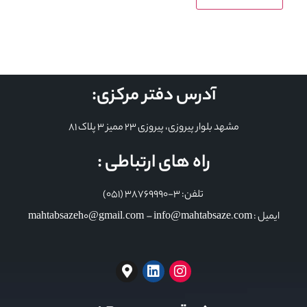
آدرس دفتر مرکزی:
مشهد بلوار پیروزی، پیروزی 23 ممیز 3 پلاک 81
راه های ارتباطی :
تلفن: 3-38769990 (051)
ایمیل : mahtabsazeh0@gmail.com – info@mahtabsaze.com