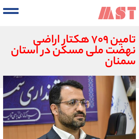
تامین ۷۰۹ هکتار اراضی
نهضت ملی مسکن در استان
سمنان