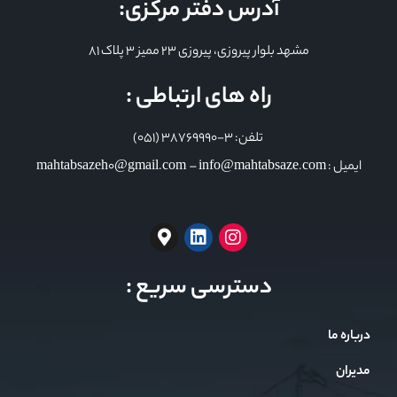
آدرس دفتر مرکزی:
مشهد بلوار پیروزی، پیروزی 23 ممیز 3 پلاک 81
راه های ارتباطی :
تلفن: 3-38769990 (051)
ایمیل : mahtabsazeh0@gmail.com – info@mahtabsaze.com
دسترسی سریع :
درباره ما
مدیران