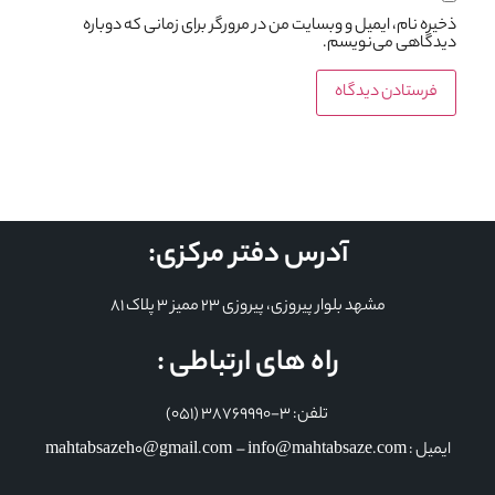
ذخیره نام، ایمیل و وبسایت من در مرورگر برای زمانی که دوباره
دیدگاهی می‌نویسم.
آدرس دفتر مرکزی:
مشهد بلوار پیروزی، پیروزی 23 ممیز 3 پلاک 81
راه های ارتباطی :
تلفن: 3-38769990 (051)
ایمیل : mahtabsazeh0@gmail.com – info@mahtabsaze.com