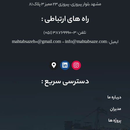
مشهد بلوار پیروزی، پیروزی 23 ممیز 3 پلاک 81
راه های ارتباطی :
تلفن: 3-38769990 (051)
ایمیل : mahtabsazeh0@gmail.com – info@mahtabsaze.com
دسترسی سریع :
درباره ما
مدیران
پروژه ها