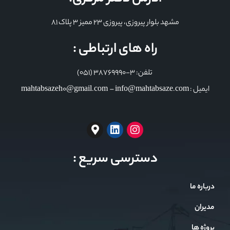
مشهد بلوار پیروزی، پیروزی 23 ممیز 3 پلاک 81
راه های ارتباطی :
تلفن: 3-38769990 (051)
ایمیل : mahtabsazeh0@gmail.com – info@mahtabsaze.com
دسترسی سریع :
درباره ما
مدیران
پروژه ها