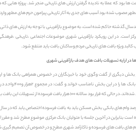
ت ها بود که عملا به نادیده گرفتن ارزش های تاریخی منجر شد. پروژه هایی که
هر مصوب شده بود آسیب های جدی به آثار تاریخی پیرامون حرم های مطهر وارد 
دسال گذشته حاکم شده است، به موضوع بازآفرینی با توجه به ارزش های ذاتی در
کز است. در این رویکرد بازآفرینی شهری موضوعات اجتماعی ،تاریخی ،فرهنگی ،
ب کالبد ویژه بافت های تاریخی مردم وساکنان بافت باید منتفع شود.
 در ارایه تسهیلات بافت های هدف بازآفرینی شهری
 بخش دیگری از گفت وگوی خود با خبرنگاران در خصوص همراهی بانک ها و ارا
های نارکارآمد شهری عملکرد با
ود سالانه ۱۰۰ هزار بافت فرسوده از تسهیلات این بافت بهره مند شوند.
گفته وی طبق قانون ۲۵ درصد وام های بانکی بخش مسکن باید به بافت فرسوده اختصاص یابد که 
ه است بنابراین در آخرین جلسه با متولیان بانک مرکزی موضوع مطرح شد و مقرر 
های بافت های فرسوده و ناکارآمد شهری مطرح و در خصوص آن تصمیم گیری ش