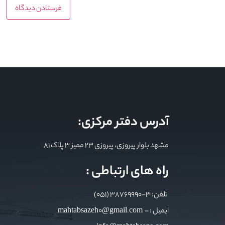
آدرس دفتر مرکزی:
مشهد بلوار پیروزی، پیروزی 23 ممیز 3 پلاک 81
راه های ارتباطی :
تلفن: 3-38769990 (051)
ایمیل : mahtabsazeh0@gmail.com –