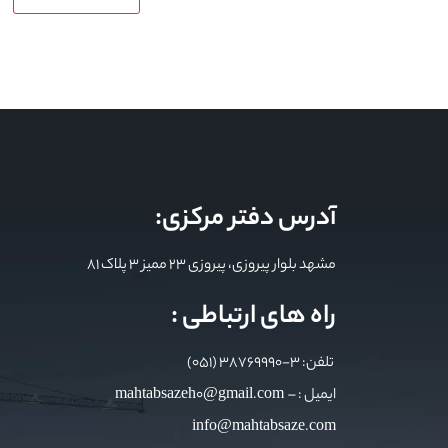
آدرس دفتر مرکزی:
مشهد بلوار پیروزی، پیروزی 23 ممیز 3 پلاک 81
راه های ارتباطی :
تلفن: 3-38769990 (051)
ایمیل : mahtabsazeh0@gmail.com –
info@mahtabsaze.com