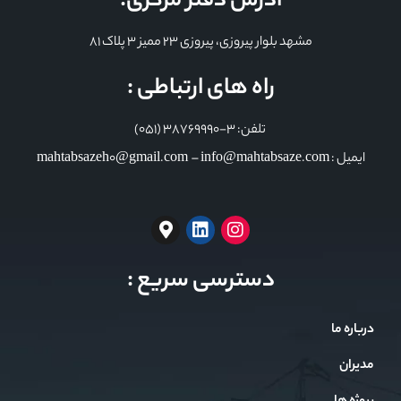
آدرس دفتر مرکزی:
مشهد بلوار پیروزی، پیروزی 23 ممیز 3 پلاک 81
راه های ارتباطی :
تلفن: 3-38769990 (051)
ایمیل : mahtabsazeh0@gmail.com – info@mahtabsaze.com
دسترسی سریع :
درباره ما
مدیران