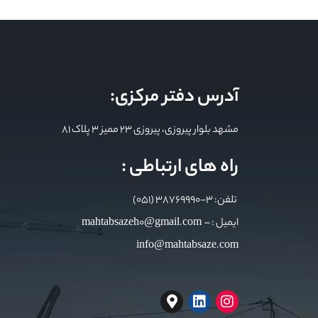
آدرس دفتر مرکزی:
مشهد بلوار پیروزی، پیروزی 23 ممیز 3 پلاک 81
راه های ارتباطی :
تلفن: 3-38769990 (051)
ایمیل : mahtabsazeh0@gmail.com –
info@mahtabsaze.com