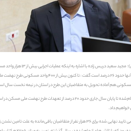
به گزارش بخش خبر (خوزستان)؛ مجید سعید دری
که میانگین پیشرفت فیزیکی آنها حدود ۲۶ درصد است گفت : تا کنون
وی گفت: طبق برنامه‌ریزی انجام‌شده تا پایان سال جاری حدود ۲۰ درصد از تعهدات طرح نهضت
خواهیم داد.
وی ادامه داد: از ۵۹ هزار متقاضی تایید نهایی شده برای ۳۶ هزار نفر از متقاضیان باقی‌مانده به 