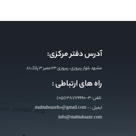
آدرس دفتر مرکزی:
مشهد بلوار پیروزی، پیروزی 23 ممیز 3 پلاک 81
راه های ارتباطی :
تلفن: 3-38769990 (051)
ایمیل : mahtabsazeh0@gmail.com –
info@mahtabsaze.com